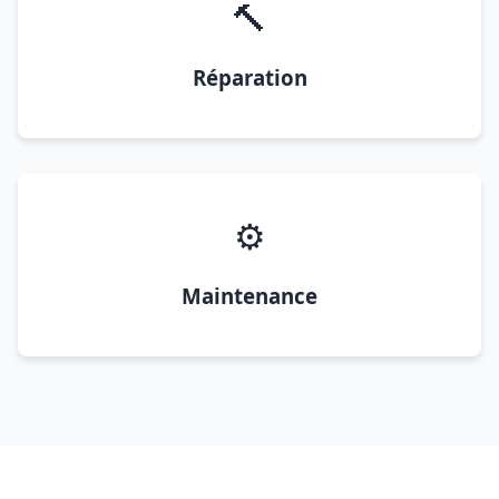
🔨
Réparation
⚙️
Maintenance