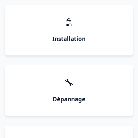
🚿
Installation
🔧
Dépannage