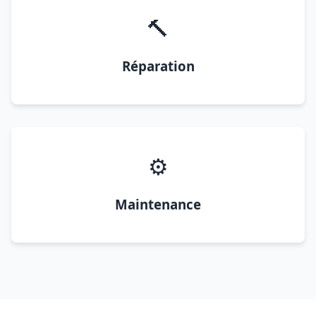
🔨
Réparation
⚙️
Maintenance