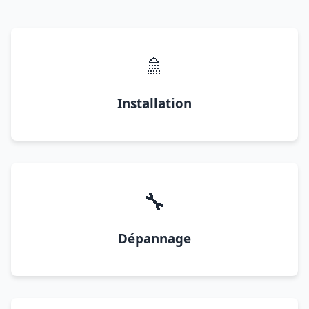
🚿
Installation
🔧
Dépannage