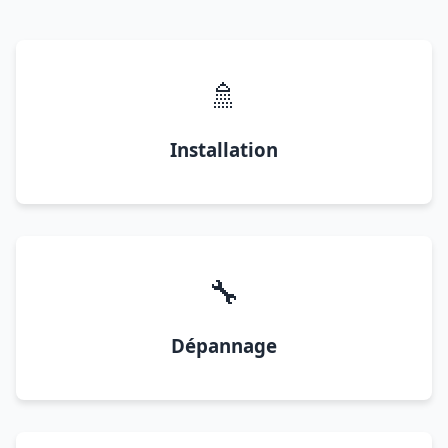
🚿
Installation
🔧
Dépannage