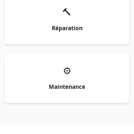
🔨
Réparation
⚙️
Maintenance