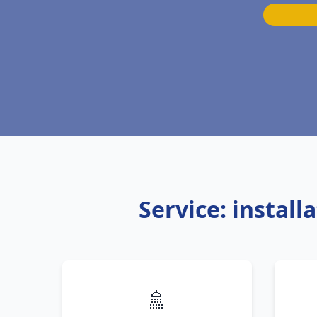
Service: instal
🚿