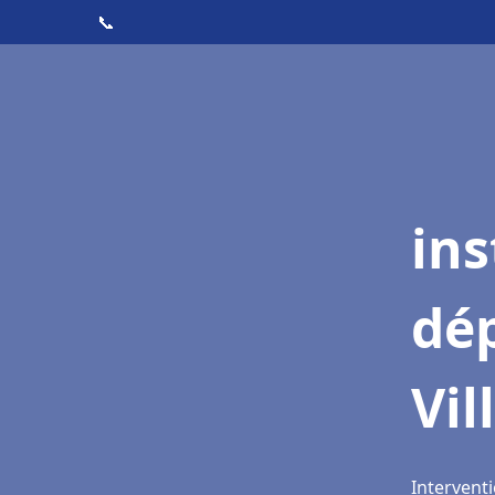
📞
ins
dé
Vil
Interventi