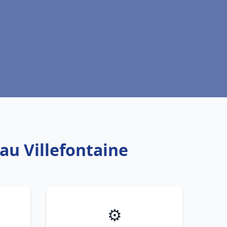
au Villefontaine
⚙️