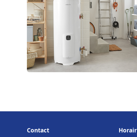
Contact
Horair