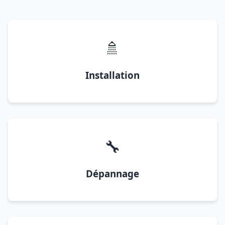
🚿
Installation
🔧
Dépannage