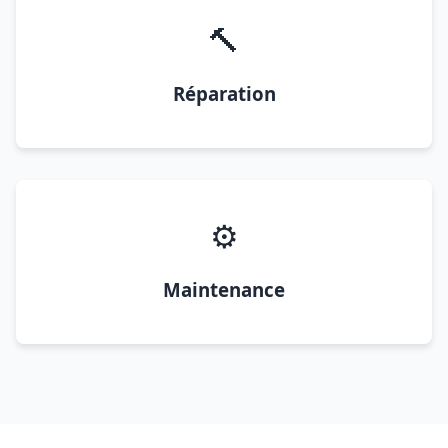
🔨
Réparation
⚙️
Maintenance