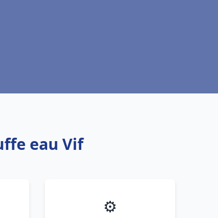
ffe eau Vif
⚙️