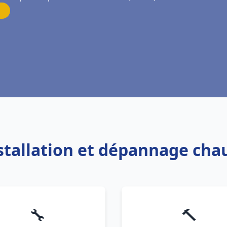
nstallation et dépannage chau
🔧
🔨