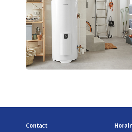
Contact
Horair