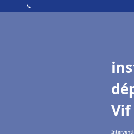
📞
ins
dé
Vif
Interventi