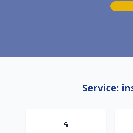
Service: i
🚿