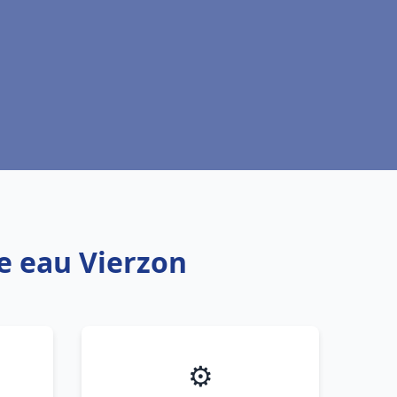
fe eau Vierzon
⚙️