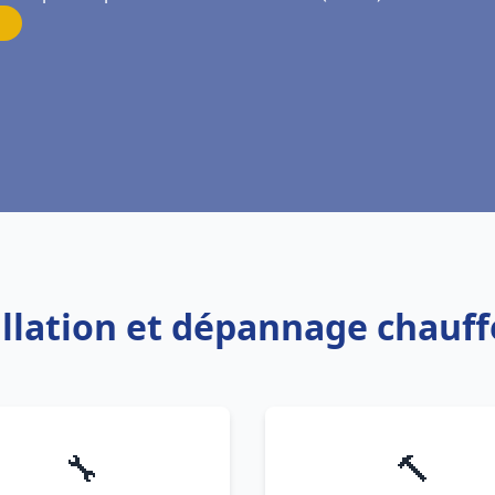
allation et dépannage chauf
🔧
🔨