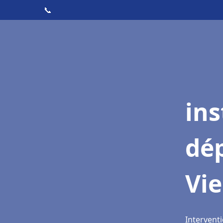
📞
ins
dé
Vi
Interventi