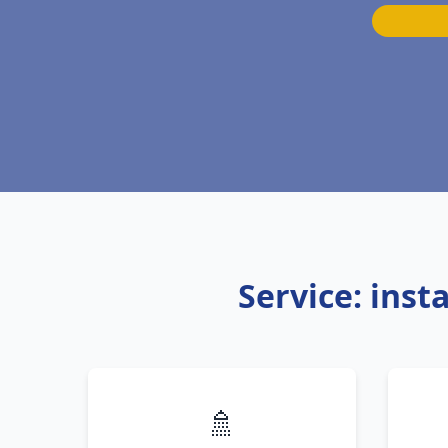
Service: inst
🚿