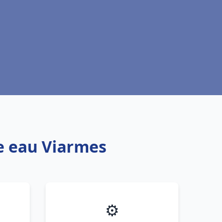
fe eau Viarmes
⚙️