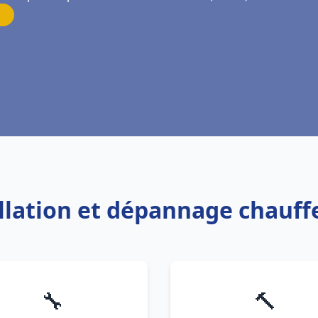
allation et dépannage chauf
🔧
🔨