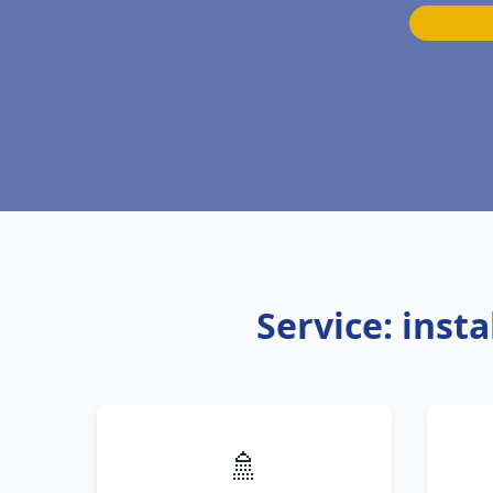
Service: inst
🚿