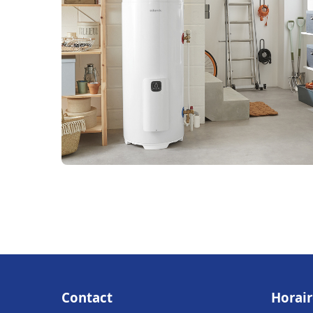
Contact
Horair