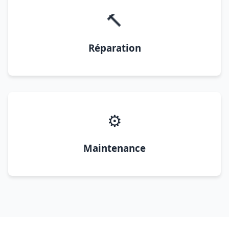
🔨
Réparation
⚙️
Maintenance