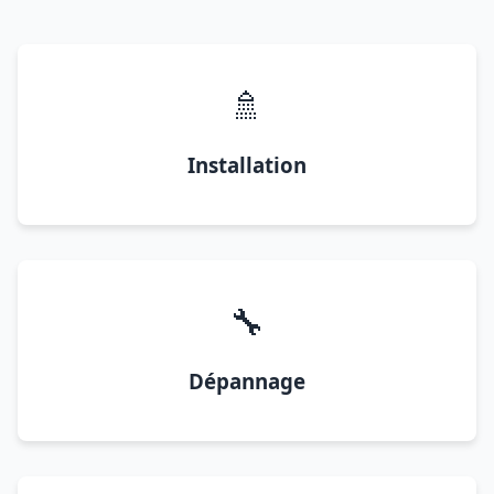
🚿
Installation
🔧
Dépannage