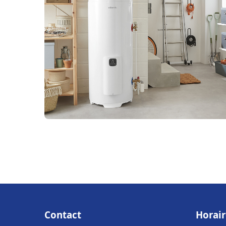
Contact
Horair