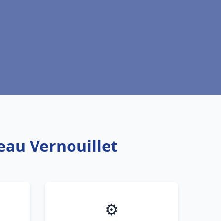
eau Vernouillet
⚙️