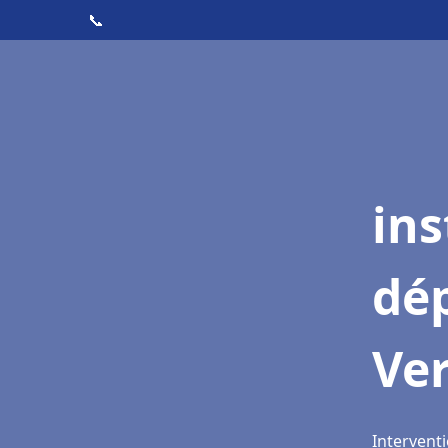
📞
ins
dé
Ver
Interventi