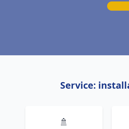
Service: insta
🚿