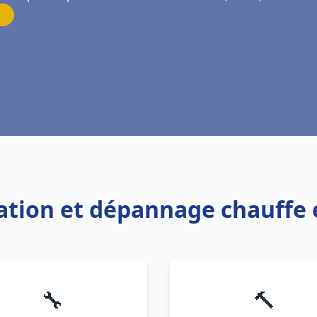
llation et dépannage chauffe 
🔧
🔨