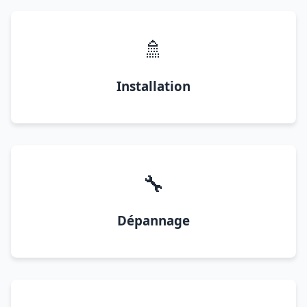
🚿
Installation
🔧
Dépannage