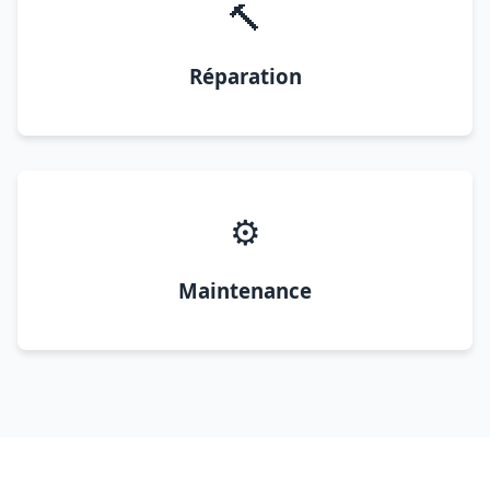
🔨
Réparation
⚙️
Maintenance