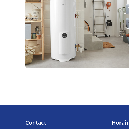
Contact
Horair