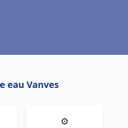
fe eau Vanves
⚙️