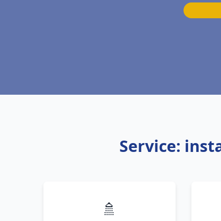
Service: ins
🚿