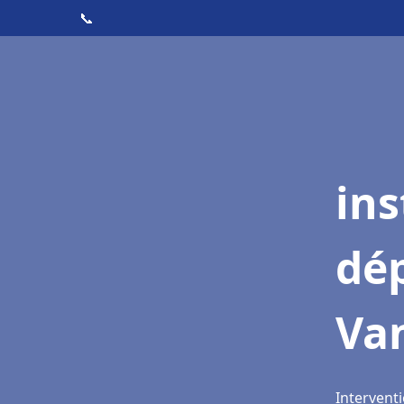
📞
ins
dé
Va
Interventi