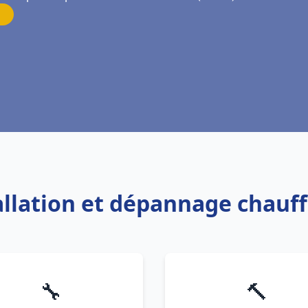
tallation et dépannage chauf
🔧
🔨