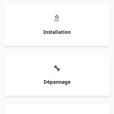
🚿
Installation
🔧
Dépannage