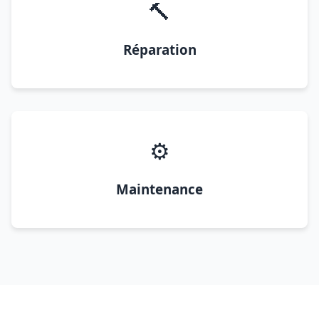
🔨
Réparation
⚙️
Maintenance