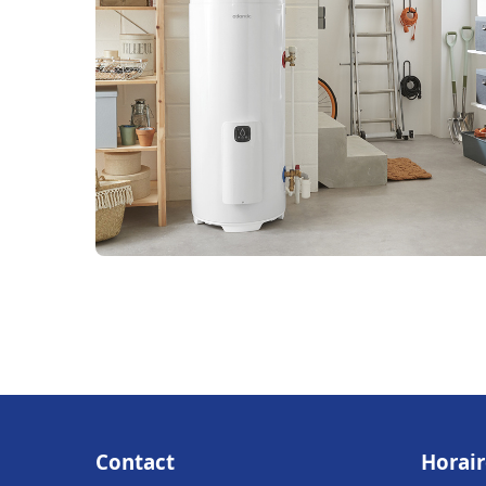
Contact
Horair