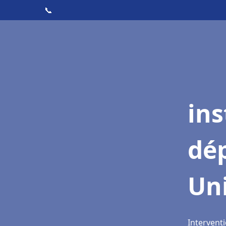
📞
ins
dé
Un
Interventi