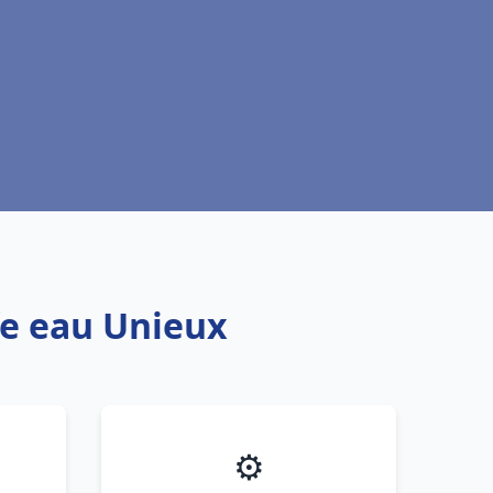
fe eau Unieux
⚙️