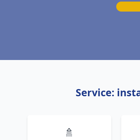
Service: ins
🚿