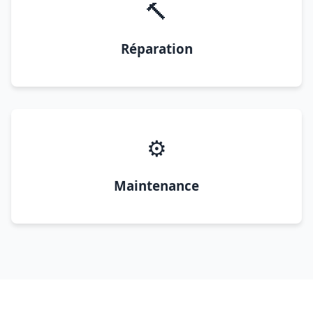
🔨
Réparation
⚙️
Maintenance