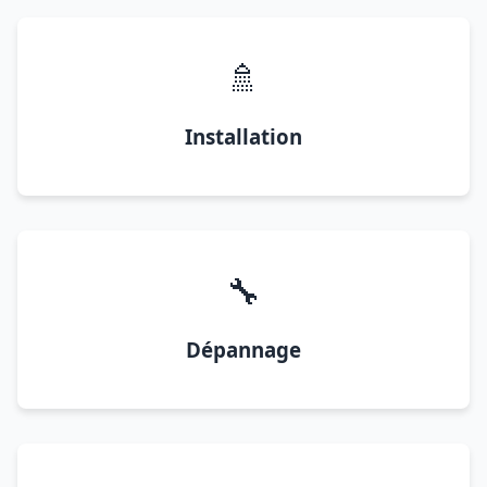
🚿
Installation
🔧
Dépannage