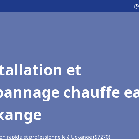
🕒
tallation et
pannage chauffe e
kange
ion rapide et professionnelle à Uckange (57270)