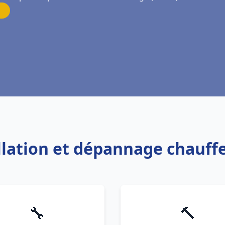
allation et dépannage chauf
🔧
🔨