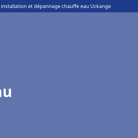
 installation et dépannage chauffe eau Uckange
au