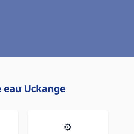
fe eau Uckange
⚙️