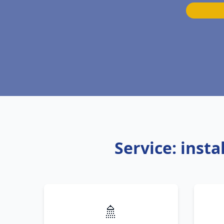
Service: inst
🚿