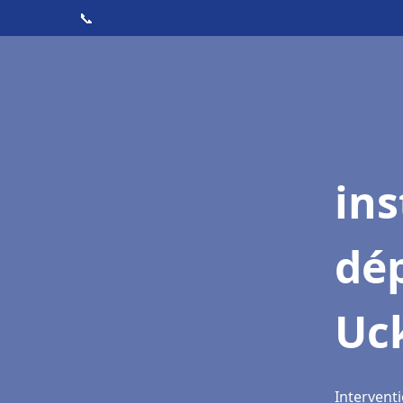
📞
ins
dé
Uc
Intervent