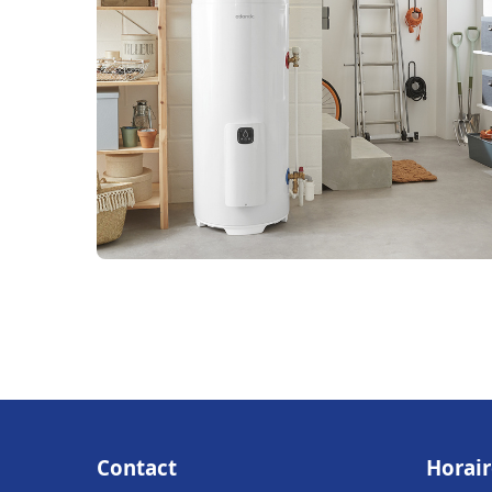
Contact
Horair