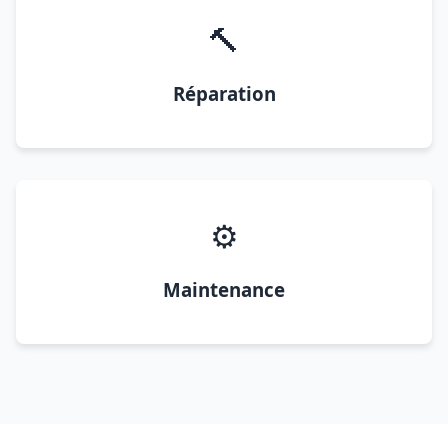
🔨
Réparation
⚙️
Maintenance