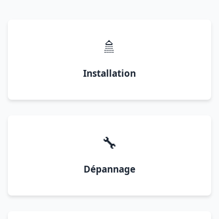
🚿
Installation
🔧
Dépannage