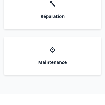
🔨
Réparation
⚙️
Maintenance