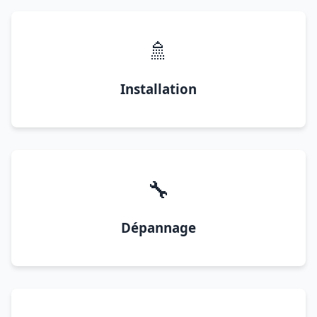
🚿
Installation
🔧
Dépannage