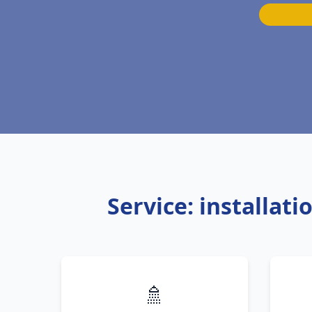
Service: installat
🚿