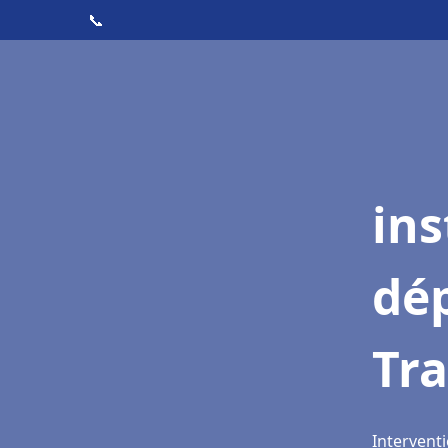
📞
ins
dé
Tr
Intervent