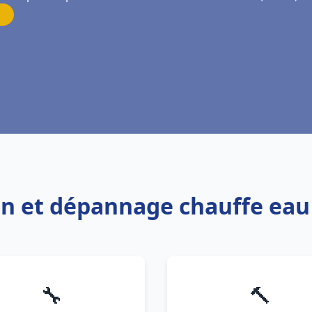
ion et dépannage chauffe ea
🔧
🔨