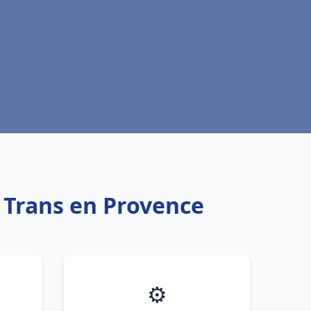
u Trans en Provence
⚙️