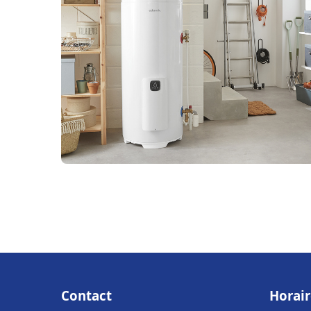
Contact
Horair