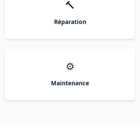
🔨
Réparation
⚙️
Maintenance