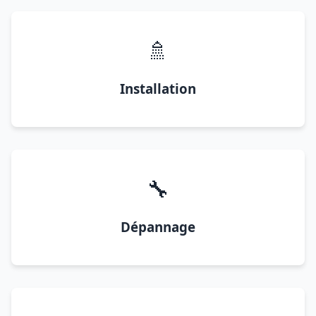
🚿
Installation
🔧
Dépannage