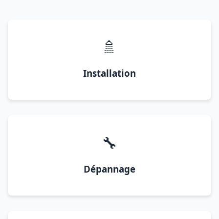
🚿
Installation
🔧
Dépannage