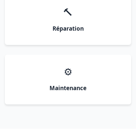
🔨
Réparation
⚙️
Maintenance