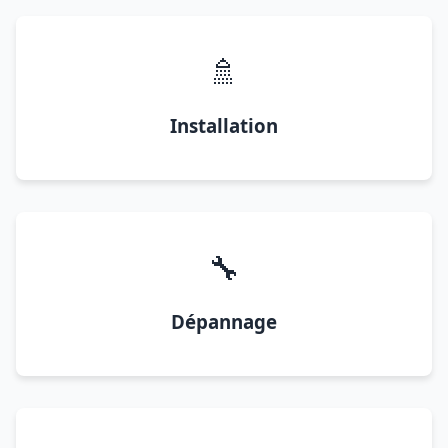
🚿
Installation
🔧
Dépannage