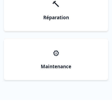
🔨
Réparation
⚙️
Maintenance