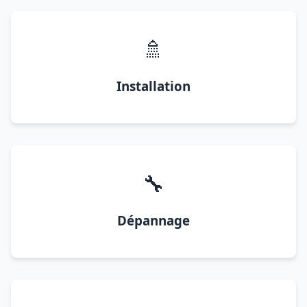
🚿
Installation
🔧
Dépannage