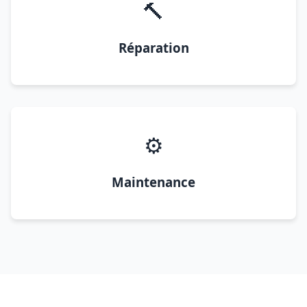
🔨
Réparation
⚙️
Maintenance