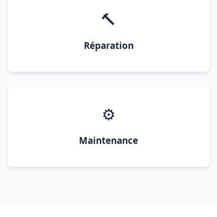
🔨
Réparation
⚙️
Maintenance