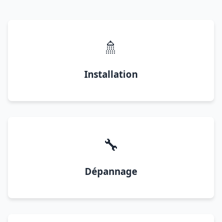
🚿
Installation
🔧
Dépannage