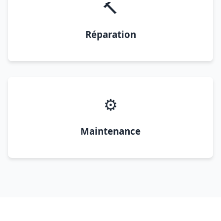
🔨
Réparation
⚙️
Maintenance