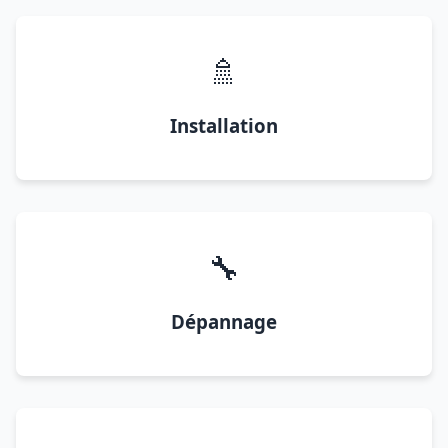
🚿
Installation
🔧
Dépannage