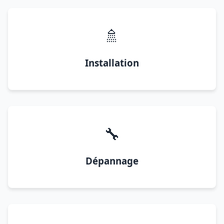
🚿
Installation
🔧
Dépannage