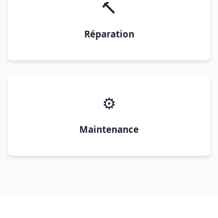
🔨
Réparation
⚙️
Maintenance