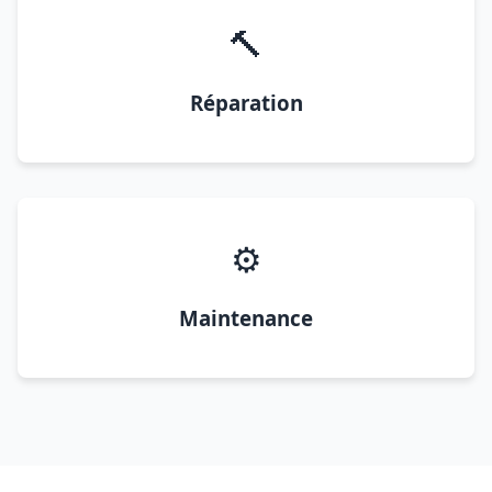
🔨
Réparation
⚙️
Maintenance