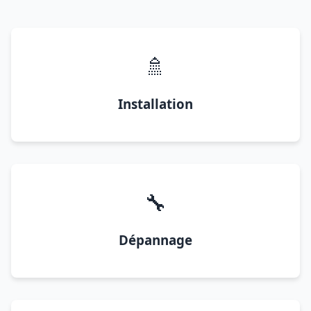
🚿
Installation
🔧
Dépannage