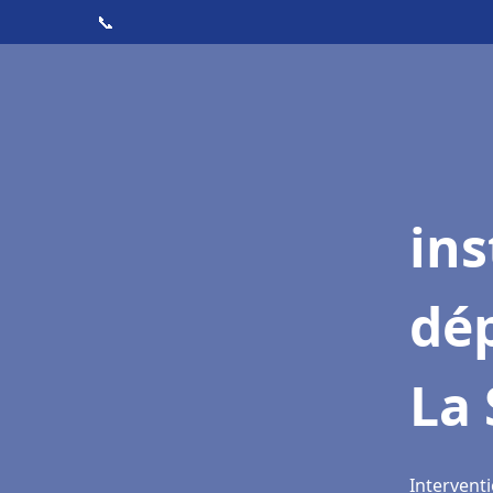
📞
ins
dé
La 
Interventi