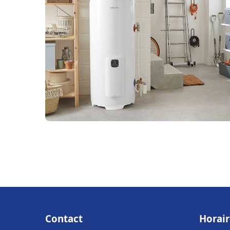
Contact
Horair