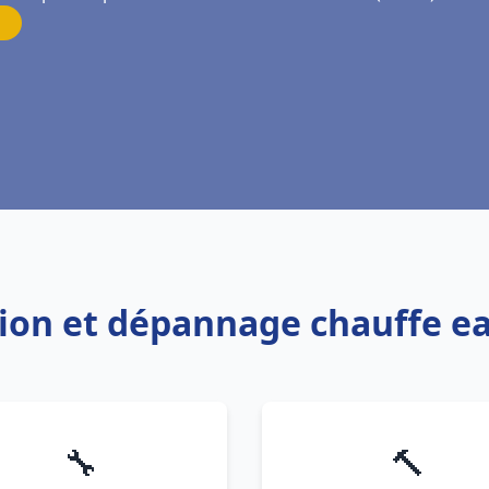
ation et dépannage chauffe e
🔧
🔨