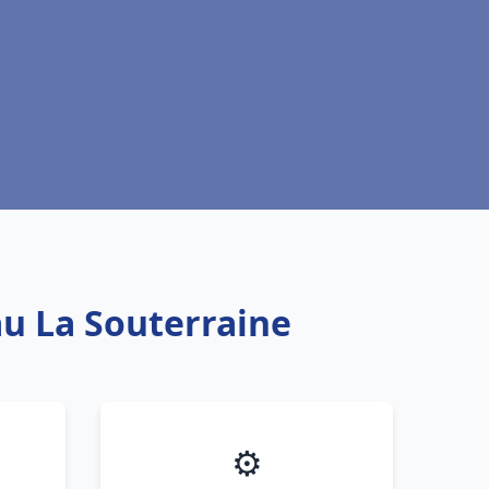
au La Souterraine
⚙️