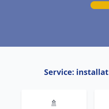
Service: install
🚿