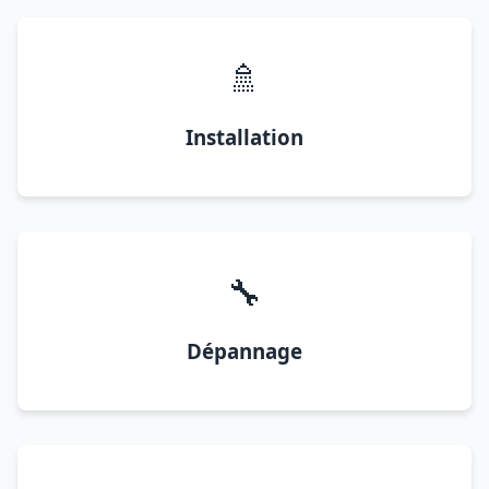
🚿
Installation
🔧
Dépannage