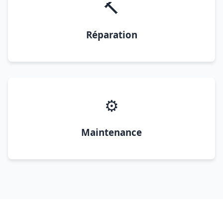
🔨
Réparation
⚙️
Maintenance