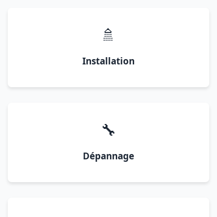
🚿
Installation
🔧
Dépannage