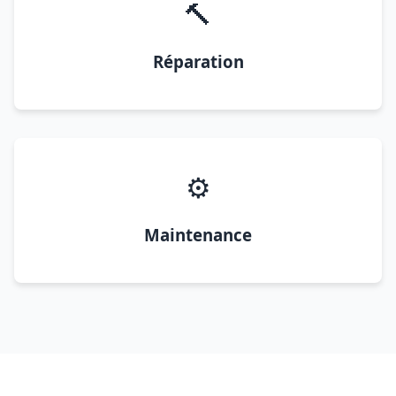
🔨
Réparation
⚙️
Maintenance