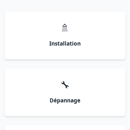
🚿
Installation
🔧
Dépannage