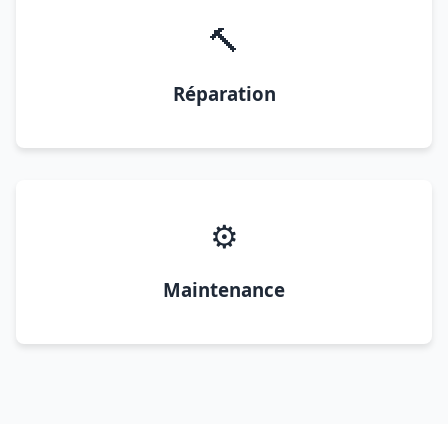
🔨
Réparation
⚙️
Maintenance