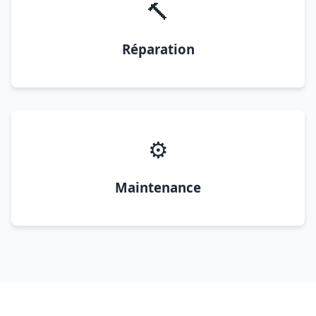
🔨
Réparation
⚙️
Maintenance