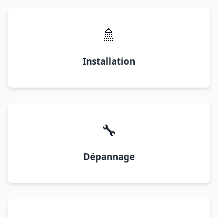
🚿
Installation
🔧
Dépannage