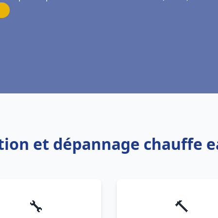
ation et dépannage chauffe 
🔧
🔨