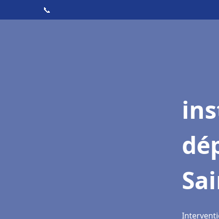
📞
ins
dé
Sai
Interventi