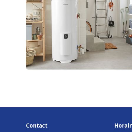
Contact
Horair