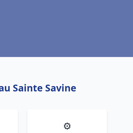
eau Sainte Savine
⚙️