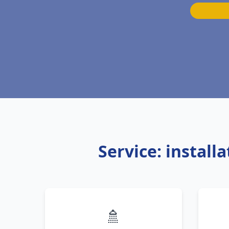
Service: install
🚿