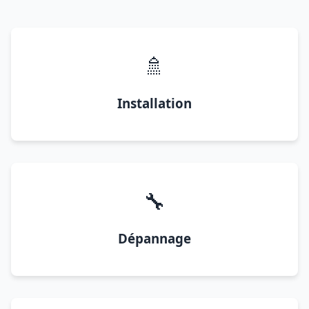
🚿
Installation
🔧
Dépannage