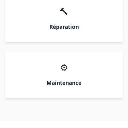
🔨
Réparation
⚙️
Maintenance