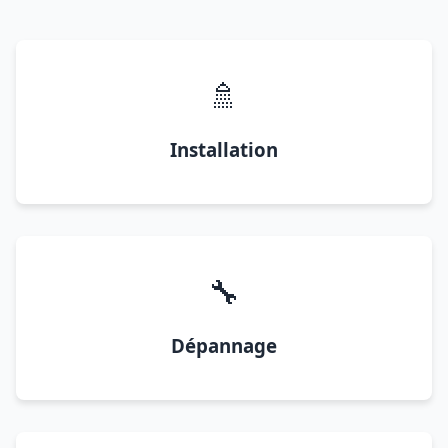
🚿
Installation
🔧
Dépannage