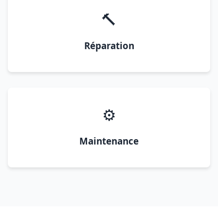
🔨
Réparation
⚙️
Maintenance