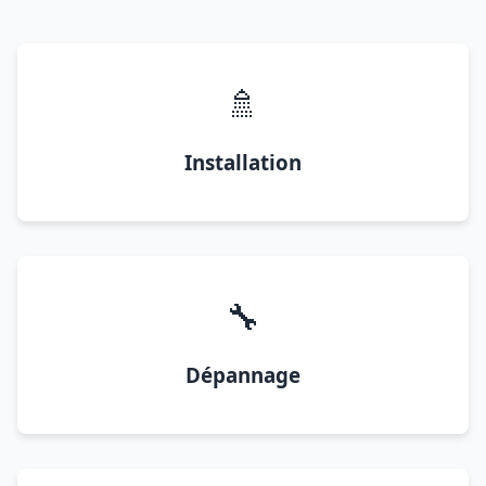
🚿
Installation
🔧
Dépannage