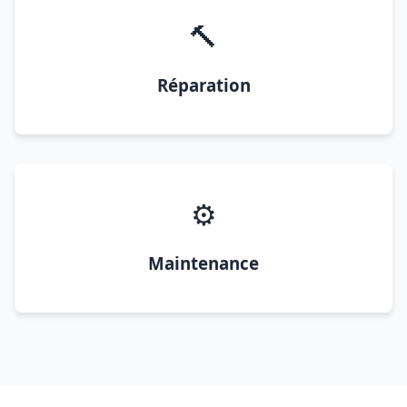
🔨
Réparation
⚙️
Maintenance