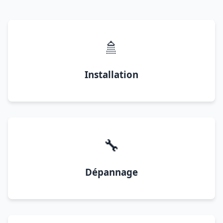
🚿
Installation
🔧
Dépannage