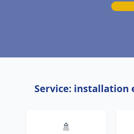
Service: installatio
🚿