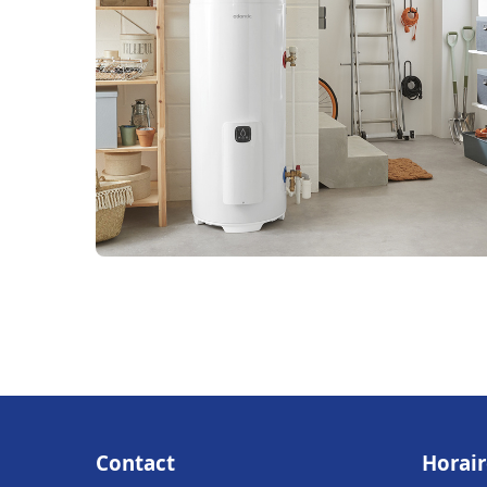
Contact
Horair