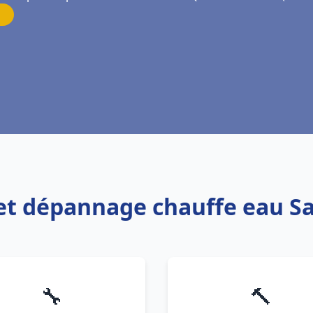
n et dépannage chauffe eau Sa
🔧
🔨