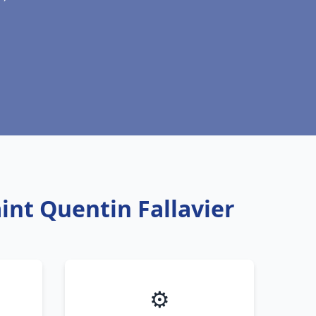
int Quentin Fallavier
⚙️