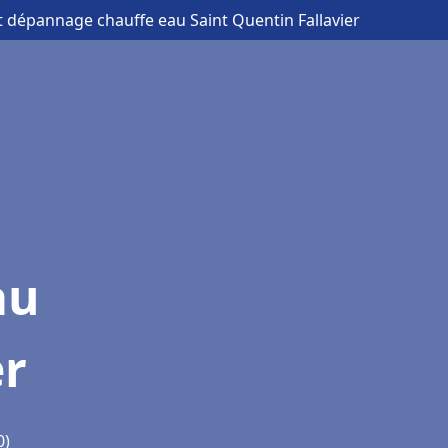
et dépannage chauffe eau Saint Quentin Fallavier
au
er
0)