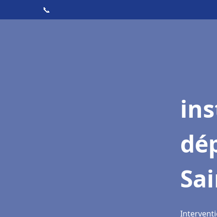
📞
ins
dé
Sai
Interventi