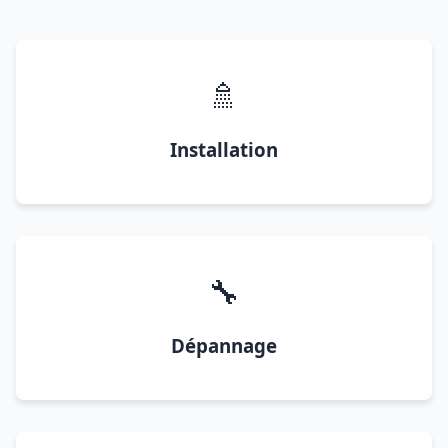
🚿
Installation
🔧
Dépannage