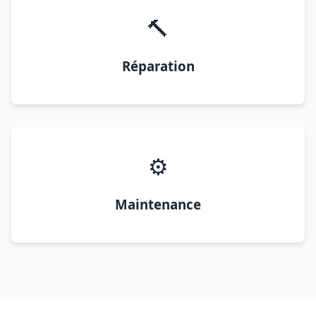
🔨
Réparation
⚙️
Maintenance