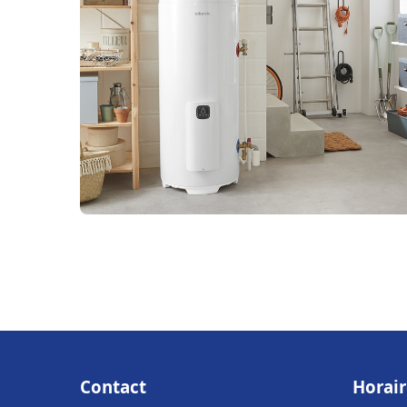
Contact
Horair