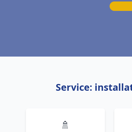
Service: install
🚿