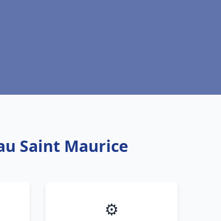
eau Saint Maurice
⚙️