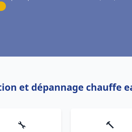
ation et dépannage chauffe 
🔧
🔨