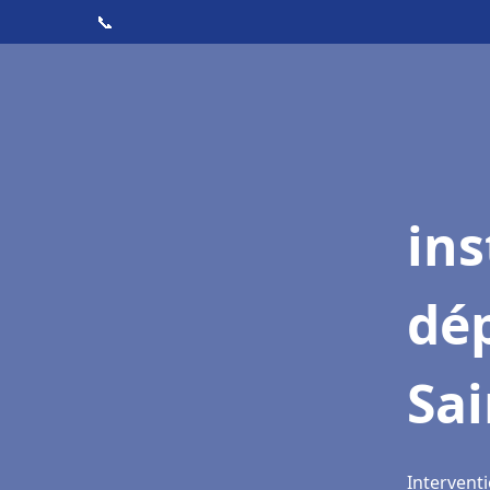
📞
ins
dé
Sa
Interventi