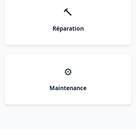
🔨
Réparation
⚙️
Maintenance