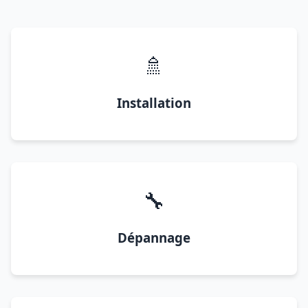
🚿
Installation
🔧
Dépannage