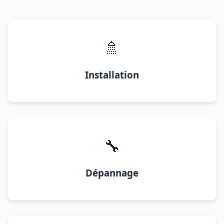
🚿
Installation
🔧
Dépannage