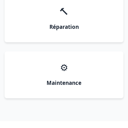
🔨
Réparation
⚙️
Maintenance