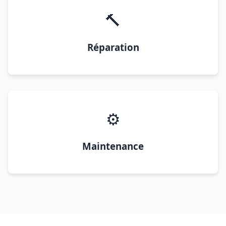
🔨
Réparation
⚙️
Maintenance