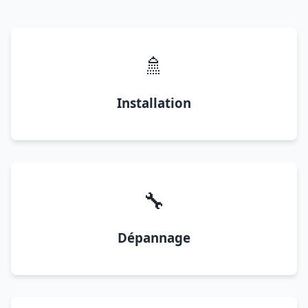
🚿
Installation
🔧
Dépannage