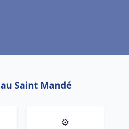
 eau Saint Mandé
⚙️