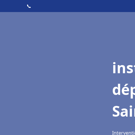
📞
ins
dé
Sa
Intervent