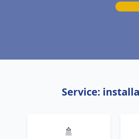
Service: instal
🚿