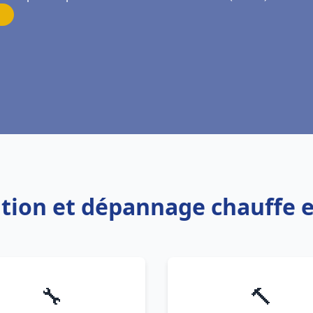
lation et dépannage chauffe
🔧
🔨