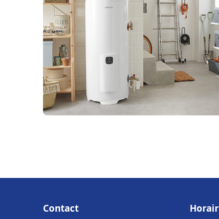
Contact
Horair