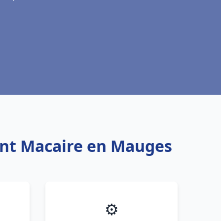
aint Macaire en Mauges
⚙️