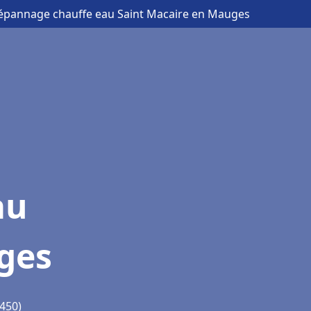
 dépannage chauffe eau Saint Macaire en Mauges
au
ges
9450)