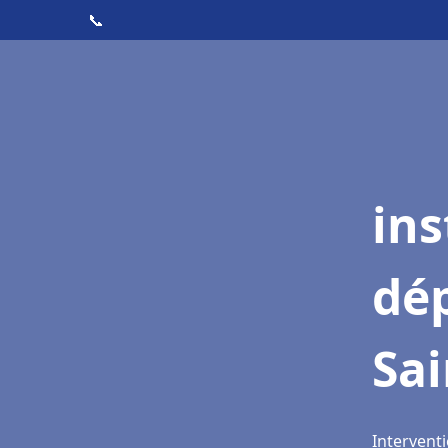
📞
ins
dé
Sa
Intervent