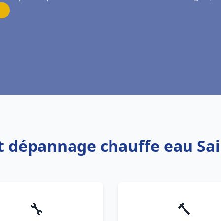
 et dépannage chauffe eau S
🔧
🔨