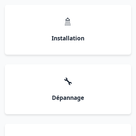
🚿
Installation
🔧
Dépannage