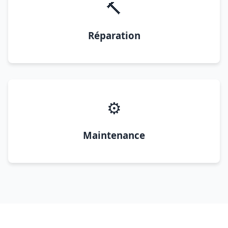
🔨
Réparation
⚙️
Maintenance