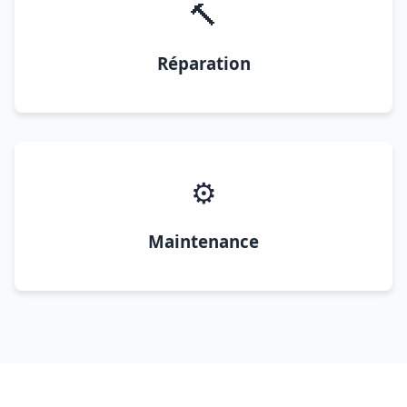
🔨
Réparation
⚙️
Maintenance