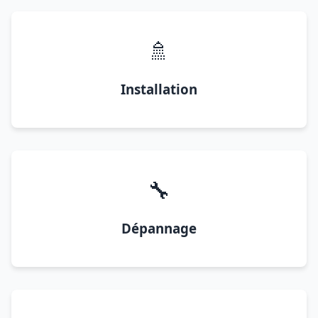
🚿
Installation
🔧
Dépannage