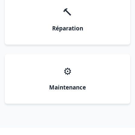
🔨
Réparation
⚙️
Maintenance