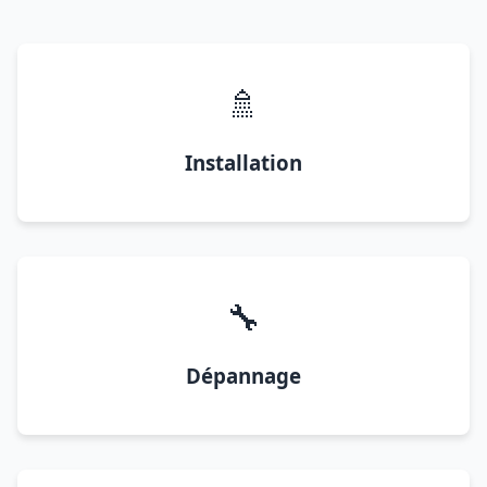
🚿
Installation
🔧
Dépannage