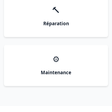
🔨
Réparation
⚙️
Maintenance