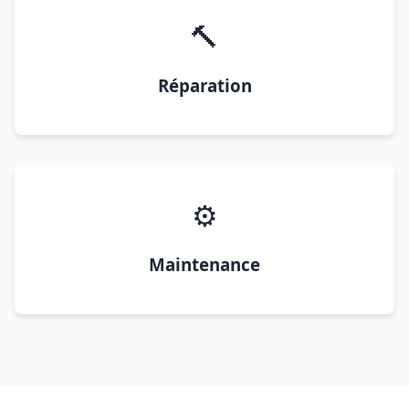
🔨
Réparation
⚙️
Maintenance