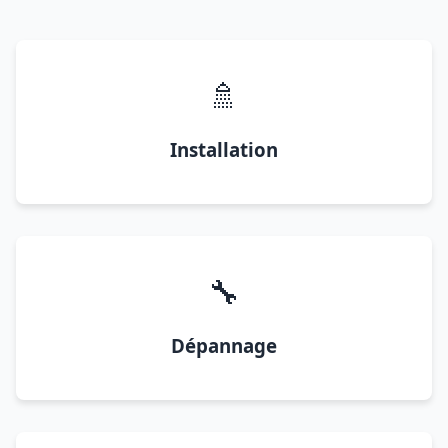
🚿
Installation
🔧
Dépannage